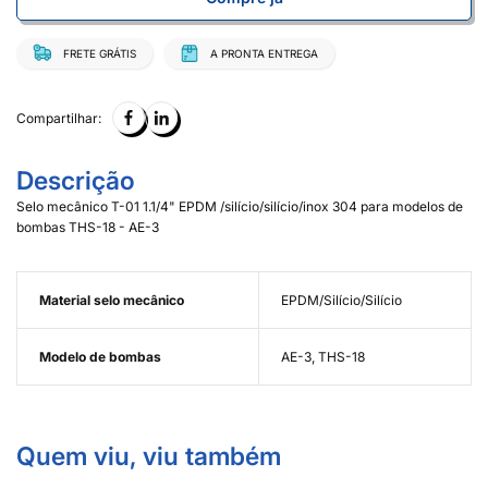
FRETE GRÁTIS
A PRONTA ENTREGA
Compartilhar:
Descrição
Selo mecânico T-01 1.1/4" EPDM /silício/silício/inox 304 para modelos de
bombas THS-18 - AE-3
Material selo mecânico
EPDM/Silício/Silício
Modelo de bombas
AE-3, THS-18
Quem viu, viu também