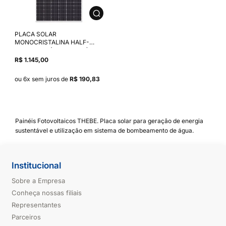
PLACA SOLAR
MONOCRISTALINA HALF-
CELL 550W (ESPM550W) -
144 CELULAS - 2278x1134x30
R$ 1.145,00
mm.
ou 6x sem juros de
R$ 190,83
Painéis Fotovoltaicos THEBE. Placa solar para geração de energia
sustentável e utilização em sistema de bombeamento de água.
Institucional
Sobre a Empresa
Conheça nossas filiais
Representantes
Parceiros