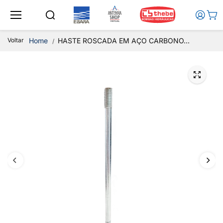
Ir para o
conteúd
o
Voltar
Home
HASTE ROSCADA EM AÇO CARBONO...