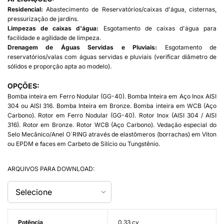
Residencial:
Abastecimento de Reservatórios/caixas d'água, cisternas,
pressurização de jardins.
Limpezas de caixas d'água:
Esgotamento de caixas d'água para
facilidade e agilidade de limpeza.
Drenagem de Águas Servidas e Pluviais:
Esgotamento de
reservatórios/valas com águas servidas e pluviais (verificar diâmetro de
sólidos e proporção apta ao modelo).
OPÇÕES:
Bomba inteira em Ferro Nodular (GG-40). Bomba Inteira em Aço Inox AISI
304 ou AISI 316. Bomba Inteira em Bronze. Bomba inteira em WCB (Aço
Carbono). Rotor em Ferro Nodular (GG-40). Rotor Inox (AISI 304 / AISI
316). Rotor em Bronze. Rotor WCB (Aço Carbono). Vedação especial do
Selo Mecânico/Anel O´RING através de elastômeros (borrachas) em Viton
ou EPDM e faces em Carbeto de Silício ou Tungstênio.
ARQUIVOS PARA DOWNLOAD:
Potência
0.33 cv