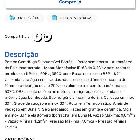
Compre já
FRETE GRÁTIS
A PRONTA ENTREGA
Compartilhar:
Descrição
Bomba Centrífuga Submersível Portátil - Rotor semiaberto - Automático
de Boia Incorporado - Motor Monofásico IP-68 de 0,33 cv com protetor
térmico em II Polos, 60Hz, 3500rpm - Bocal com rosca BSP 1.1/4".
Utilizada para água com sólidos não fibrosos no diâmetro máximo de
10mm e proporção de até 20% do volume e temperatura máxima de
50ºC. OBS.: Isenta de óleo no motor, a refrigeração é realizada pela
própria água bombeada. Submergência máxima de 5m. Carcaça em inox
304. Grade de sucção em inox 304. Rotor em Termoplástico. Anéis de
vedação em Buna N. Selo mecânico: Faces em grafite e cerâmica. Mola
em inox 304 e elastômero (borracha) em Buna N. Vazão Máxima: 9,0m³/h
- Vazão Mínima: 1,2m³/h; Pressão Máxima: 7,0mca - Pressão Mínima:
1,5mca.
APLICAÇÕES: