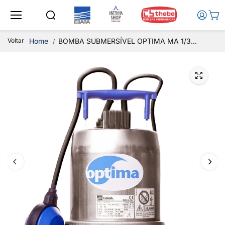
Ir para o
conteúd
o
Voltar
Home
BOMBA SUBMERSÍVEL OPTIMA MA 1/3...