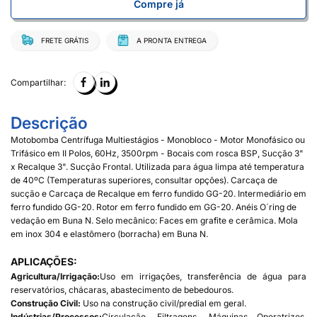
Compre já
FRETE GRÁTIS
A PRONTA ENTREGA
Compartilhar:
Descrição
Motobomba Centrífuga Multiestágios - Monobloco - Motor Monofásico ou
Trifásico em II Polos, 60Hz, 3500rpm - Bocais com rosca BSP, Sucção 3"
x Recalque 3". Sucção Frontal. Utilizada para água limpa até temperatura
de 40ºC (Temperaturas superiores, consultar opções). Carcaça de
sucção e Carcaça de Recalque em ferro fundido GG-20. Intermediário em
ferro fundido GG-20. Rotor em ferro fundido em GG-20. Anéis O´ring de
vedação em Buna N. Selo mecânico: Faces em grafite e cerâmica. Mola
em inox 304 e elastômero (borracha) em Buna N.
APLICAÇÕES:
Agricultura/Irrigação:
Uso em irrigações, transferência de água para
reservatórios, chácaras, abastecimento de bebedouros.
Construção Civil:
Uso na construção civil/predial em geral.
Indústrias/Processos:
Circulação, Filtragens, Máquinas Operatrizes,