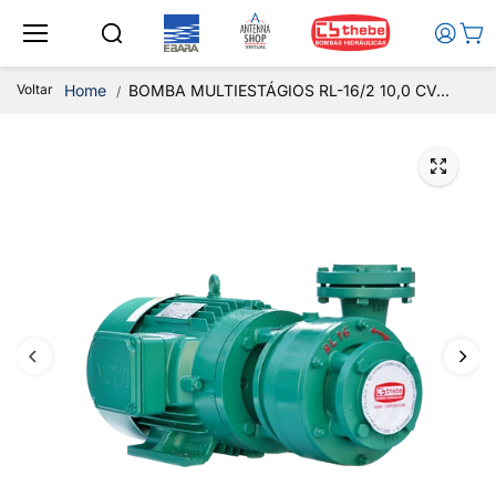
Ir para o
conteúd
o
Voltar
Home
BOMBA MULTIESTÁGIOS RL-16/2 10,0 CV...