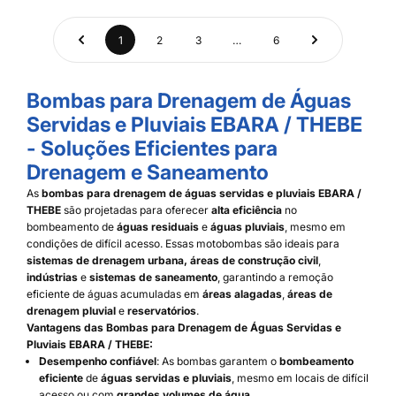
1
2
3
…
6
Bombas para Drenagem de Águas
Servidas e Pluviais EBARA / THEBE
- Soluções Eficientes para
Drenagem e Saneamento
As
bombas para drenagem de águas servidas e pluviais EBARA /
THEBE
são projetadas para oferecer
alta eficiência
no
bombeamento de
águas residuais
e
águas pluviais
, mesmo em
condições de difícil acesso. Essas motobombas são ideais para
sistemas de drenagem urbana, áreas de construção civil
,
indústrias
e
sistemas de saneamento
, garantindo a remoção
eficiente de águas acumuladas em
áreas alagadas
,
áreas de
drenagem pluvial
e
reservatórios
.
Vantagens das Bombas para Drenagem de Águas Servidas e
Pluviais EBARA / THEBE:
Desempenho confiável
: As bombas garantem o
bombeamento
eficiente
de
águas servidas e pluviais
, mesmo em locais de difícil
acesso ou com
grandes volumes de água
.