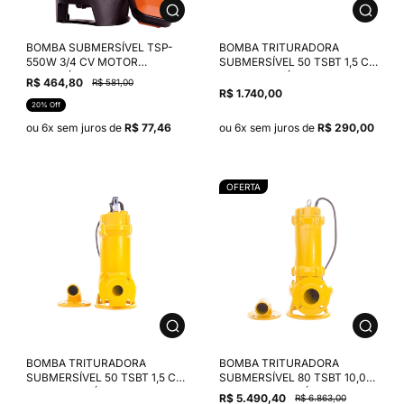
BOMBA SUBMERSÍVEL TSP-
BOMBA TRITURADORA
550W 3/4 CV MOTOR
SUBMERSÍVEL 50 TSBT 1,5 CV
MONOFÁSICO THEBE IP68
MOTOR TRIFÁSICO THEBE
R$ 464,80
R$ 581,00
220V
380V
R$ 1.740,00
20% Off
ou 6x sem juros de
R$ 77,46
ou 6x sem juros de
R$ 290,00
OFERTA
BOMBA TRITURADORA
BOMBA TRITURADORA
SUBMERSÍVEL 50 TSBT 1,5 CV
SUBMERSÍVEL 80 TSBT 10,0
MOTOR TRIFÁSICO THEBE
CV MOTOR TRIFÁSICO THEBE
R$ 5.490,40
R$ 6.863,00