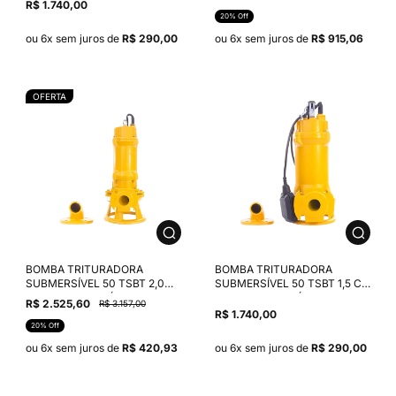
220V
380V
R$ 1.740,00
20% Off
ou 6x sem juros de
R$ 290,00
ou 6x sem juros de
R$ 915,06
OFERTA
BOMBA TRITURADORA
BOMBA TRITURADORA
SUBMERSÍVEL 50 TSBT 2,0
SUBMERSÍVEL 50 TSBT 1,5 CV
CV MOTOR TRIFÁSICO THEBE
MOTOR MONOFÁSICO THEBE
R$ 2.525,60
R$ 3.157,00
220V
220V
R$ 1.740,00
20% Off
ou 6x sem juros de
R$ 420,93
ou 6x sem juros de
R$ 290,00