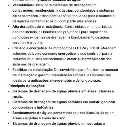
Versatilidade
: Ideal para
sistemas de drenagem
em
construções
,
residenciais
,
indústrias
,
condomínios
e
sistemas
de saneamento
, essas bombas são adequadas para o manuseio
de líquidos
contaminados
ou com
partículas sólidas
.
Alta durabilidade e resistência
: Construídas com materiais de
alta resistência, as bombas são projetadas para suportar as
condições exigentes de drenagem e bombeamento de águas
servidas e pluviais.
Eficiência energética
: As motobombas EBARA / THEBE oferecem
soluções de
baixo consumo energético
, o que contribui para a
redução de custos operacionais e
maior sustentabilidade
dos
sistemas de drenagem.
Facilidade de instalação
: Desenvolvidas para facilitar o
processo
de instalação
e garantir
manutenção simples
, as bombas são
ideais para
aplicações emergenciais
e de
longo prazo
.
Principais Aplicações:
Sistemas de drenagem de águas pluviais
em
áreas urbanas
e
rurais
.
Sistemas de drenagem de águas servidas
em
construção civil
,
condomínios
e
indústrias
.
Bombeamento de águas contaminadas
e
resíduos líquidos
em
áreas alagadas
e
áreas de risco
.
Sistemas de drenagem de águas pluviais
em
estradas
e