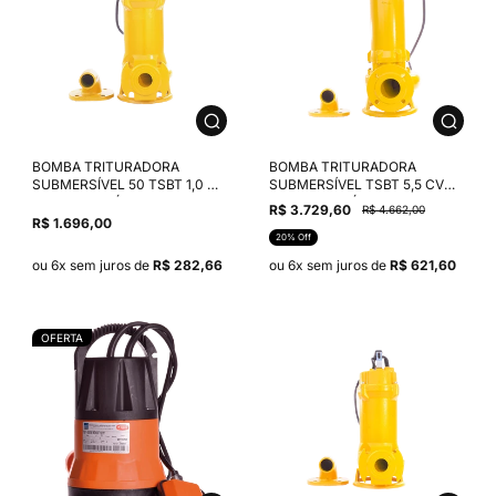
BOMBA TRITURADORA
BOMBA TRITURADORA
SUBMERSÍVEL 50 TSBT 1,0 CV
SUBMERSÍVEL TSBT 5,5 CV
MOTOR TRIFÁSICO THEBE
MOTOR TRIFÁSICO THEBE
R$ 3.729,60
R$ 4.662,00
220V
380V
R$ 1.696,00
20% Off
ou 6x sem juros de
R$ 282,66
ou 6x sem juros de
R$ 621,60
OFERTA