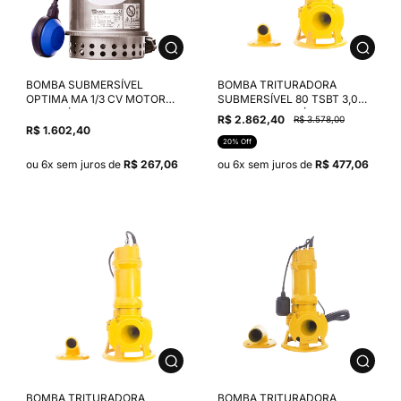
BOMBA SUBMERSÍVEL
BOMBA TRITURADORA
OPTIMA MA 1/3 CV MOTOR
SUBMERSÍVEL 80 TSBT 3,0
MONOFÁSICO EBARA IP68
CV MOTOR TRIFÁSICO THEBE
R$ 2.862,40
R$ 3.578,00
220/230V ROTOR
220V
R$ 1.602,40
SEMIABERTO 69MM
20% Off
ou 6x sem juros de
R$ 267,06
ou 6x sem juros de
R$ 477,06
BOMBA TRITURADORA
BOMBA TRITURADORA