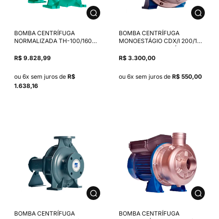
BOMBA CENTRÍFUGA
BOMBA CENTRÍFUGA
NORMALIZADA TH-100/160
MONOESTÁGIO CDX/I 200/156
MANCALIZADA ROTOR
1,0 CV MOTOR TRIFÁSICO
185MM SELO COM CONTRA
EBARA IP55/IR3 220/380-
R$ 9.828,99
R$ 3.300,00
FLANGE
460V
ou 6x sem juros de
R$
ou 6x sem juros de
R$ 550,00
1.638,16
BOMBA CENTRÍFUGA
BOMBA CENTRÍFUGA