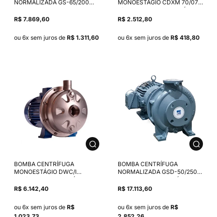
NORMALIZADA GS-65/200
MONOESTÁGIO CDXM 70/076
MANCALIZADA ROTOR
3/4 CV MOTOR MONOFÁSICO
215MM ANSI B-16.1 SELO
EBARA IP55 220/380-460V
R$ 7.869,60
R$ 2.512,80
MECÂNICO 1.1/8" T01
SELO
NBR/CARBONO/INOX 304
ou 6x sem juros de
R$ 1.311,60
ou 6x sem juros de
R$ 418,80
BOMBA CENTRÍFUGA
BOMBA CENTRÍFUGA
MONOESTÁGIO DWC/I
NORMALIZADA GSD-50/250
300/2.26 3,0 CV TRIFÁSICO
10,0 CV MOTOR TRIFÁSICO
IP55 220V SELO SILÍCIO
WEG IP55 4P 4V ROTOR
R$ 6.142,40
R$ 17.113,60
240MM. SELO MEC. 1.1/8" T01
NBR/CARBONO/INOX 304.
ou 6x sem juros de
R$
ou 6x sem juros de
R$
1.023,73
2.852,26