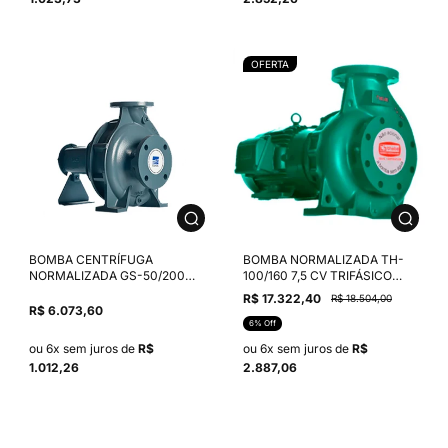
OFERTA
BOMBA CENTRÍFUGA
BOMBA NORMALIZADA TH-
NORMALIZADA GS-50/200
100/160 7,5 CV TRIFÁSICO
MANCALIZADA ROTOR
MOTOR WEG IPW55 4P. 4V
R$ 17.322,40
R$ 18.504,00
203MM ANSI B-16.1 SELO
ROTOR 178/165 SELO MEC.
R$ 6.073,60
MECÂNICO 1.1/8" T01
1.3/4" T12 BUNA
6% Off
NBR/CARBONO/INOX 304
ou 6x sem juros de
R$
ou 6x sem juros de
R$
1.012,26
2.887,06