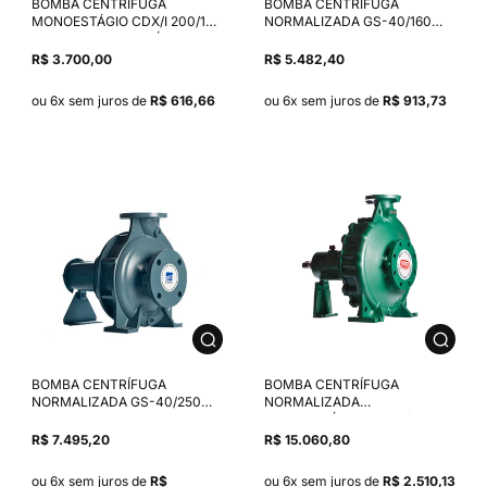
BOMBA CENTRÍFUGA
BOMBA CENTRÍFUGA
MONOESTÁGIO CDX/I 200/156
NORMALIZADA GS-40/160
1,0 CV MOTOR TRIFÁSICO
MANCALIZADA ROTOR
EBARA IP55 220/380-460V
166MM SELO MECÂNICO 1.1/8"
R$ 3.700,00
R$ 5.482,40
SELO VITON
T01 NBR/CARBONO/INOX 304/
CERÂMICO
ou 6x sem juros de
R$ 616,66
ou 6x sem juros de
R$ 913,73
BOMBA CENTRÍFUGA
BOMBA CENTRÍFUGA
NORMALIZADA GS-40/250
NORMALIZADA
MANCALIZADA ROTOR
MONOESTÁGIO TH-80/400
228MM ANSI B-16.1 SELO
MANCALIZADA ROTOR
R$ 7.495,20
R$ 15.060,80
MECÂNICO 1.1/8" T01
404MM SELO MECÂNICO
NBR/CARBONO/INOX 304
1.1/8" T01 BUNA
ou 6x sem juros de
R$
ou 6x sem juros de
R$ 2.510,13