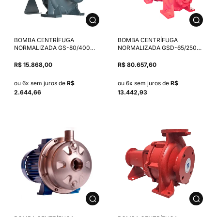
BOMBA CENTRÍFUGA
BOMBA CENTRÍFUGA
NORMALIZADA GS-80/400
NORMALIZADA GSD-65/250
MANCALIZADA ROTOR
75,0 CV ROTOR 218MM
438MM ANSI B-16.1 SELO
MOTOR TRIFÁSICO WEG
R$ 15.868,00
R$ 80.657,60
MECÂNICO 1.7/8" T01
IP55/IR3 2P. 4V.60HZ SELO
NBR/CARBONO/INOX 304
MECÂNICO 1.1/2" T01
ou 6x sem juros de
R$
ou 6x sem juros de
R$
NBR/CARBONO/INOX 304
2.644,66
13.442,93