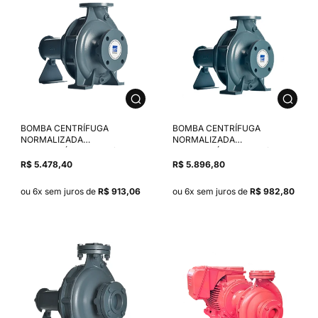
BOMBA CENTRÍFUGA
BOMBA CENTRÍFUGA
NORMALIZADA
NORMALIZADA
MONOESTÁGIO GS-32/200
MONOESTÁGIO GS-40/200
MANCALIZADA ROTOR
MANCALIZADA ROTOR
R$ 5.478,40
R$ 5.896,80
219MM SELO MECÂNICO 1.1/8"
219MM SELO MECÂNICO 1.1/8"
T01 NBR/CARBONO/INOX
T01 NBR/CARBONO/INOX 304/
ou 6x sem juros de
R$ 913,06
ou 6x sem juros de
R$ 982,80
304/CERÂMICO
CERÂMICO